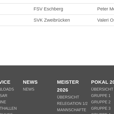
FSV Eschberg
Peter M
SVK Zweibrücken
Valeri O
VICE
NEWS
MEISTER
POKAL 2
NLOADS
NEWS
ÜBERSICHT
2026
SAR
GRUPPE 1
ÜBERSICHT
INE
GRUPPE 2
RELEGATION 1/2
THALLEN
GRUPPE 3
MANNSCHAFTE