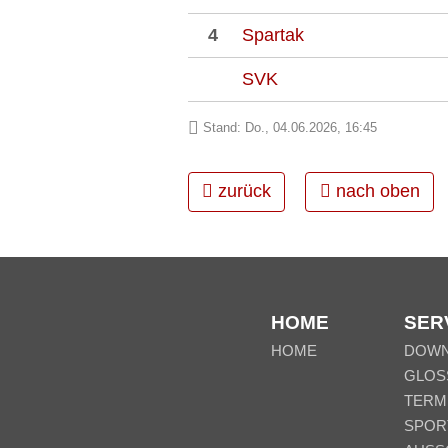
4
Spartak
SVK
Stand: Do., 04.06.2026, 16:45
zurück
nach oben
HOME
SER
HOME
DOW
GLOS
TERM
SPOR