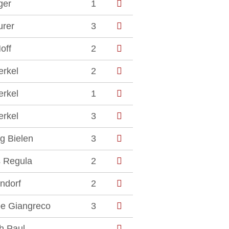
ger
1
urer
3
off
2
erkel
2
erkel
1
erkel
3
g Bielen
3
 Regula
2
ndorf
2
e Giangreco
3
h Paul