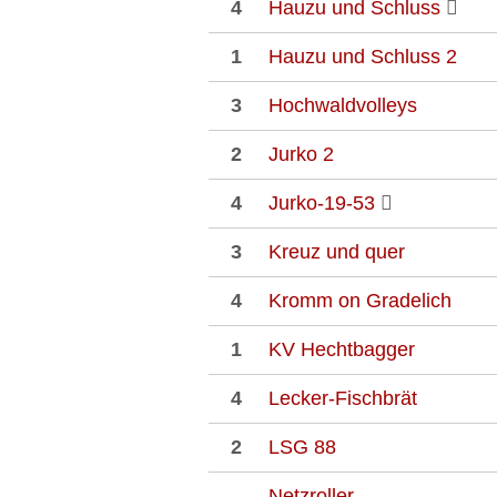
4
Hauzu und Schluss
1
Hauzu und Schluss 2
3
Hochwaldvolleys
2
Jurko 2
4
Jurko-19-53
3
Kreuz und quer
4
Kromm on Gradelich
1
KV Hechtbagger
4
Lecker-Fischbrät
2
LSG 88
Netzroller