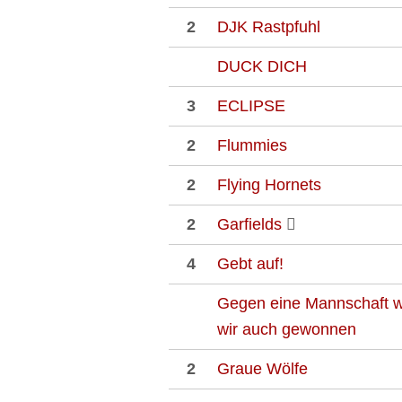
2
DJK Rastpfuhl
DUCK DICH
3
ECLIPSE
2
Flummies
2
Flying Hornets
2
Garfields
4
Gebt auf!
Gegen eine Mannschaft w
wir auch gewonnen
2
Graue Wölfe