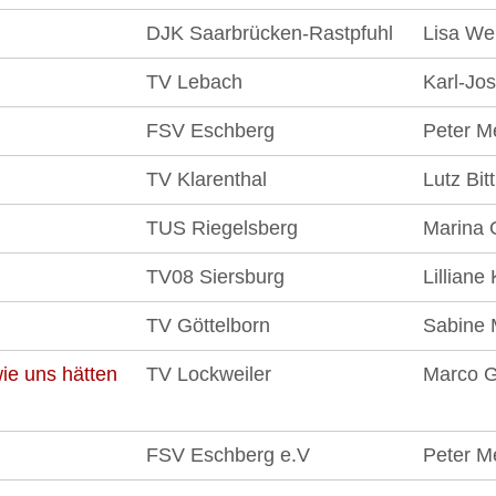
DJK Saarbrücken-Rastpfuhl
Lisa We
TV Lebach
Karl-Jo
FSV Eschberg
Peter M
TV Klarenthal
Lutz Bit
TUS Riegelsberg
Marina 
TV08 Siersburg
Lilliane
TV Göttelborn
Sabine 
ie uns hätten
TV Lockweiler
Marco G
FSV Eschberg e.V
Peter M