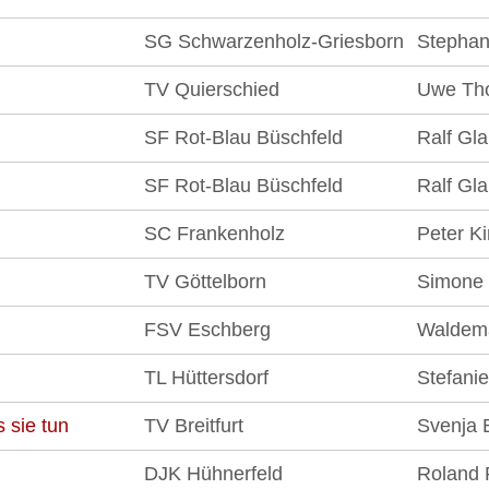
SG Schwarzenholz-Griesborn
Stephan
TV Quierschied
Uwe Th
SF Rot-Blau Büschfeld
Ralf Gl
SF Rot-Blau Büschfeld
Ralf Gl
SC Frankenholz
Peter Ki
TV Göttelborn
Simone
FSV Eschberg
Waldem
TL Hüttersdorf
Stefani
 sie tun
TV Breitfurt
Svenja 
DJK Hühnerfeld
Roland 