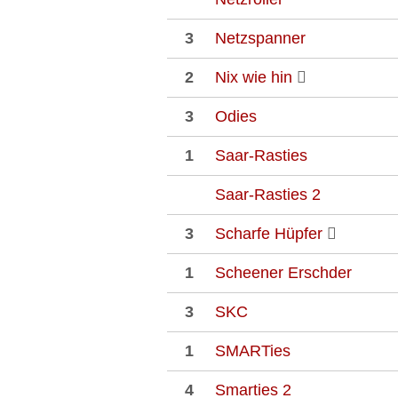
3
Netzspanner
2
Nix wie hin
3
Odies
1
Saar-Rasties
Saar-Rasties 2
3
Scharfe Hüpfer
1
Scheener Erschder
3
SKC
1
SMARTies
4
Smarties 2