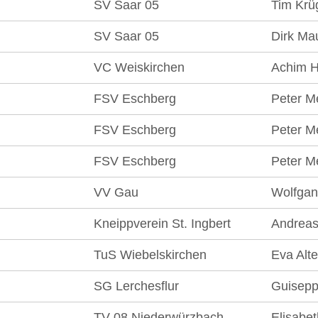
SV Saar 05
Tim Krü
SV Saar 05
Dirk Ma
VC Weiskirchen
Achim H
FSV Eschberg
Peter M
FSV Eschberg
Peter M
FSV Eschberg
Peter M
VV Gau
Wolfgan
Kneippverein St. Ingbert
Andreas
TuS Wiebelskirchen
Eva Alte
SG Lerchesflur
Guisepp
TV 08 Niederwürzbach
Elisabet