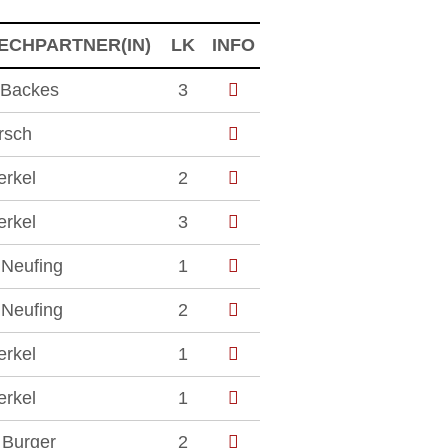
ECHPARTNER(IN)
LK
INFO
 Backes
3
rsch
erkel
2
erkel
3
 Neufing
1
 Neufing
2
erkel
1
erkel
1
 Burger
2