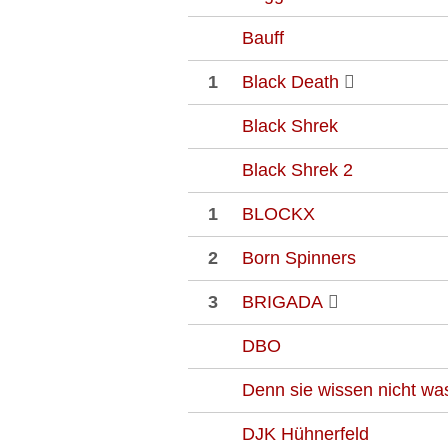
Bauff
1
Black Death
Black Shrek
Black Shrek 2
1
BLOCKX
2
Born Spinners
3
BRIGADA
DBO
Denn sie wissen nicht was
DJK Hühnerfeld