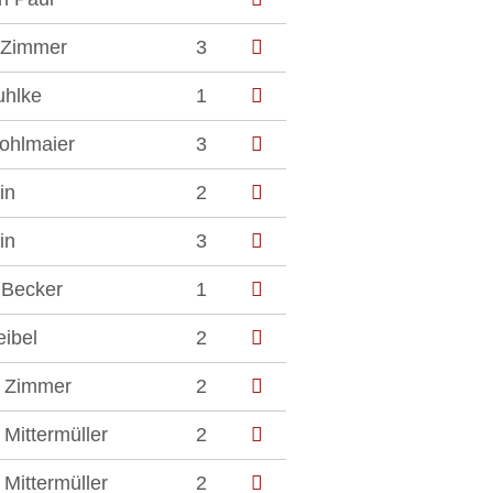
 Zimmer
3
uhlke
1
ohlmaier
3
in
2
in
3
 Becker
1
eibel
2
 Zimmer
2
Mittermüller
2
Mittermüller
2