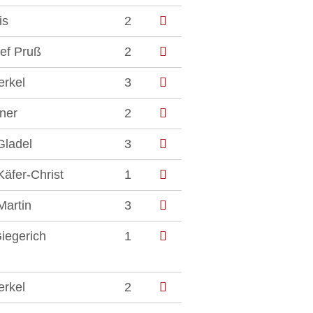
is
2
sef Pruß
2
erkel
3
tner
2
Gladel
3
 Käfer-Christ
1
Martin
3
iegerich
1
erkel
2