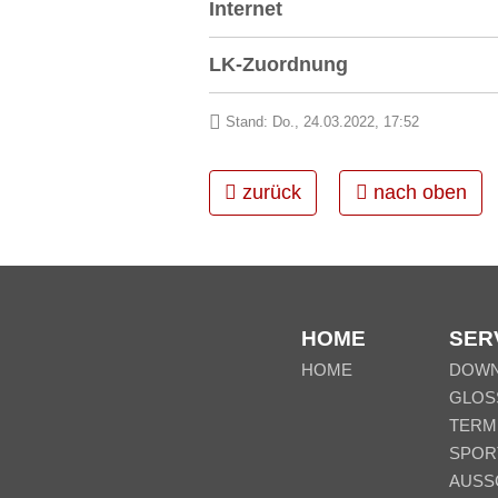
Internet
LK-Zuordnung
Stand: Do., 24.03.2022, 17:52
zurück
nach oben
HOME
SER
HOME
DOW
GLOS
TERM
SPOR
AUSS