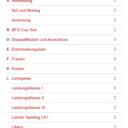
A
Anmeldung
Auf und Abstieg
Auslosung
B
BFS-Cup Süd
D
Disqualifikation und Ausschluss
E
Entscheidungssatz
F
Frauen
K
Kosten
L
Leihspieler
Leistungsklasse I
Leistungsklasse II
Leistungsklasse III
Letzter Spieltag LK I
Libero