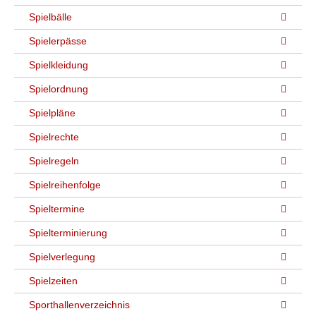
Spielbälle
Spielerpässe
Spielkleidung
Spielordnung
Spielpläne
Spielrechte
Spielregeln
Spielreihenfolge
Spieltermine
Spielterminierung
Spielverlegung
Spielzeiten
Sporthallenverzeichnis