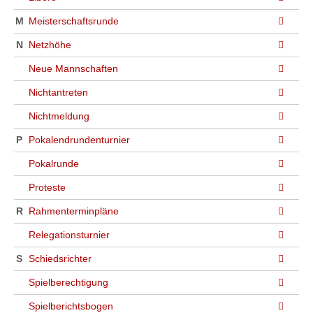
M
Meisterschaftsrunde
N
Netzhöhe
Neue Mannschaften
Nichtantreten
Nichtmeldung
P
Pokalendrundenturnier
Pokalrunde
Proteste
R
Rahmenterminpläne
Relegationsturnier
S
Schiedsrichter
Spielberechtigung
Spielberichtsbogen