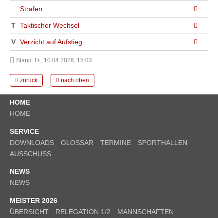
Strafen
T
Taktischer Wechsel
V
Verzicht auf Aufstieg
Stand: Fr., 10.04.2026, 15:03
zurück
nach oben
HOME
HOME
SERVICE
DOWNLOADS
GLOSSAR
TERMINE
SPORTHALLEN
AUSSCHUSS
NEWS
NEWS
MEISTER 2026
ÜBERSICHT
RELEGATION 1/2
MANNSCHAFTEN