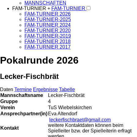
MANNSCHAFTEN
FAM-TURNIER +
FAM-TURNIER
FAM-TURNIER 2026
FAM-TURNIER-2025
FAM-TURNIER 2024
FAM-TURNIER 2020
FAM-TURNIER-2019
FAM-TURNIER 2018
FAM-TURNIER 2017
Pokalrunde 2026
Lecker-Fischbrät
Daten
Termine
Ergebnisse
Tabelle
Mannschaftsname
Lecker-Fischbrät
Gruppe
4
Verein
TuS Wiebelskirchen
Ansprechpartner(in)
Eva Altendorf
leckerfischbraet@gmail.com
weitere Kontaktdaten können beim
Kontakt
Spielleiter bzw. der Spielleiterin erfragt
werden.