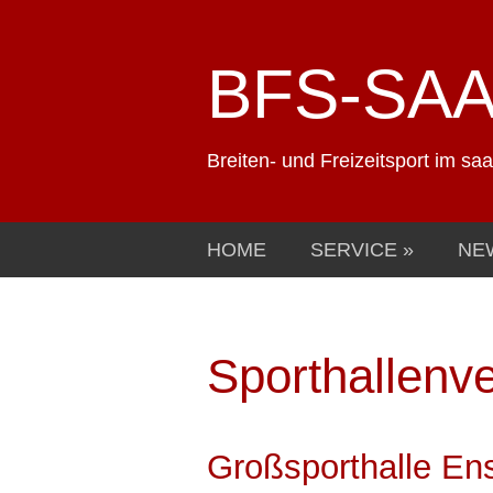
BFS-SA
Breiten- und Freizeitsport im sa
HOME
SERVICE
NE
Sporthallenve
Großsporthalle En