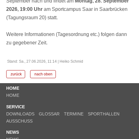
September nach und findet am
Montag, 28. September
2026, 19:00 Uhr
am Sportcampus Saar in Saarbrücken
(Tagungsraum 20) statt.
Weitere Informationen (Tagesordnung etc.) folgen dann
zu gegebener Zeit.
Stand: Sa., 27.06.2026, 11:14 | Heiko Schmid
zurück
nach oben
HOME
HOME
SERVICE
DOWNLOADS
GLOSSAR
TERMINE
SPORTHALLEN
AUSSCHUSS
NEWS