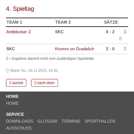
4. Spieltag
TEAM 1
TEAM 2
SÄTZE
Antiblocker 2
SKC
0 : 2
SKC
Kromm on Gradelich
2 : 0
=
Ergebnis stammt nicht vom zuständigen Spielleiter.
Stand: So., 30.11.2025, 10:30
zurück
nach oben
HOME
HOME
SERVICE
DOWNLOADS
GLOSSAR
TERMINE
SPORTHALLEN
AUSSCHUSS