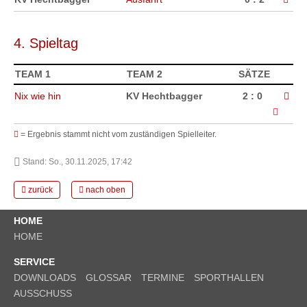
4. Spieltag
TEAM 1
TEAM 2
SÄTZE
Nix wie hin
KV Hechtbagger
2 : 0
=
Ergebnis stammt nicht vom zuständigen Spielleiter.
Stand: So., 30.11.2025, 17:42
zurück
nach oben
HOME
HOME
SERVICE
DOWNLOADS
GLOSSAR
TERMINE
SPORTHALLEN
AUSSCHUSS