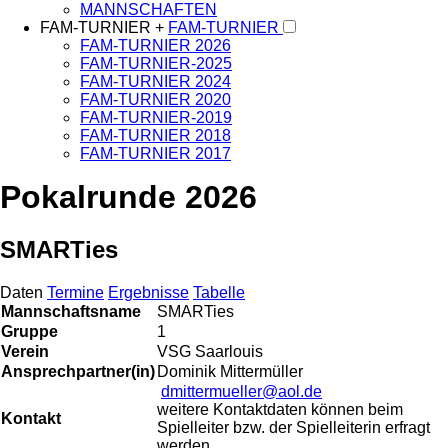
MANNSCHAFTEN
FAM-TURNIER +
FAM-TURNIER
FAM-TURNIER 2026
FAM-TURNIER-2025
FAM-TURNIER 2024
FAM-TURNIER 2020
FAM-TURNIER-2019
FAM-TURNIER 2018
FAM-TURNIER 2017
Pokalrunde 2026
SMARTies
Daten
Termine
Ergebnisse
Tabelle
Mannschaftsname
SMARTies
Gruppe
1
Verein
VSG Saarlouis
Ansprechpartner(in)
Dominik Mittermüller
dmittermueller@aol.de
weitere Kontaktdaten können beim
Kontakt
Spielleiter bzw. der Spielleiterin erfragt
werden.