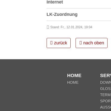
Internet
LK-Zuordnung
Stand: Fr., 12.01.2024, 19:04
zurück
nach oben
HOME
SER
HOME
DOW
GLOS
TERM
SPOR
AUSS